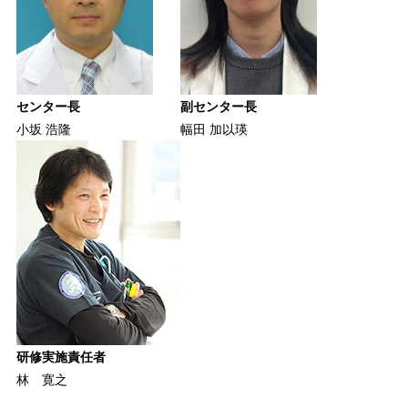
センター長
副センター長
小坂 浩隆
幅田 加以瑛
研修実施責任者
林 寛之