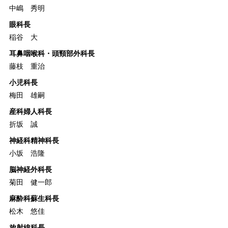
中嶋 秀明
眼科長
稲谷 大
耳鼻咽喉科・頭頸部外科長
藤枝 重治
小児科長
梅田 雄嗣
産科婦人科長
折坂 誠
神経科精神科長
小坂 浩隆
脳神経外科長
菊田 健一郎
麻酔科蘇生科長
松木 悠佳
放射線科長