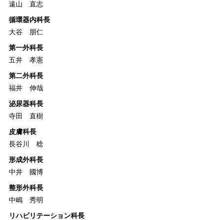
遠山 直志
循環器内科長
大谷 朋仁
第一外科長
五井 孝憲
第二外科長
福井 伸哉
泌尿器科長
寺田 直樹
皮膚科長
長谷川 稔
形成外科長
中井 國博
整形外科長
中嶋 秀明
リハビリテーション科長